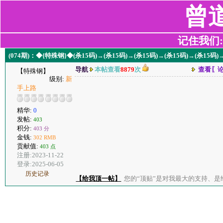
曾
记住我们:z2
(074期)：◆{特殊钢}◆(杀15码)→(杀15码)→(杀15码)→(杀15码)→(杀15码
导航
本帖查看
8879
次
查看〖
【特殊钢】
级别:
新
手上路
精华:
0
发帖:
403
积分:
403 分
金钱:
302 RMB
贡献值:
403 点
注册:2023-11-22
登录:2025-06-05
历史记录
【给我顶一帖】
您的“顶贴”是对我最大的支持、是给了我