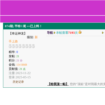
074期; 平特 Ⅰ 尾 ==已上料！
导航
本帖查看
7193
次
【幸运神龙】
级别:
新
手上路
精华:
0
发帖:
21
积分:
21 分
金钱:
154 RMB
贡献值:
21 点
注册:2023-11-22
登录:2025-05-15
历史记录
【给我顶一帖】
您的“顶贴”是对我最大的支持