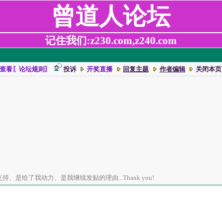
曾道人论坛
记住我们:z230.com,z240.com
查看〖论坛规则〗
投诉
开奖直播
回复主题
作者编辑
关闭本页
、是给了我动力、是我继续发贴的理由...Thank you!