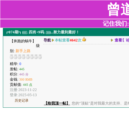
曾
记住我们:z2
┏074期┓((((↓四肖+9码↓))))...努力最到最好！
导航
本帖查看
4642
次
查看〖
【奔跑的蜗牛】
级
别:
新手上路
精华:
0
发帖:
445
积分:
445 分
金钱:
300 RMB
贡献值:
445 点
注册:2023-11-22
登录:2025-05-13
历史记录
【给我顶一帖】
您的“顶贴”是对我最大的支持、是给了我