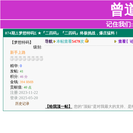
曾
记住我们:z2
074期,Σ梦想特码Σ ★『二四码』『二四码』终极挑战，爆庄猛料！
导航
本帖查看
5479
次
查看〖
【梦想特码】
级别:
新手上路
精华:
0
发帖:
41
积分:
46 分
金钱:
394 RMB
贡献值:
40 点
注册:2023-11-22
登录:2025-05-20
历史记录
【给我顶一帖】
您的“顶贴”是对我最大的支持、是给了我