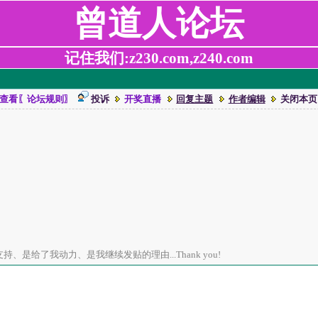
曾道人论坛
记住我们:z230.com,z240.com
查看〖论坛规则〗
投诉
开奖直播
回复主题
作者编辑
关闭本页
、是给了我动力、是我继续发贴的理由...Thank you!