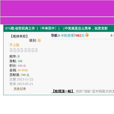
074期:创世经典之作（〈半单双中〉）（中奖就是这么简单，祝君发财
导航
本帖查看
7482
次
【规律单双】
级别:
新
手上路
精华:
0
发帖:
346
积分:
346 分
金钱:
88 RMB
贡献值:
346 点
注册:2023-11-22
登录:2025-05-21
历史记录
【给我顶一帖】
您的“顶贴”是对我最大的支持