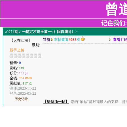
曾
记住我们:z2
↙074期↙━稳定才是王道━<〖阳肖阴肖〗>
导航
本帖查看
4033
次
查看〖
【人在江湖】
级别:
新手上路
精华:
0
发帖:
119
积分:
131 分
金钱:
334 RMB
贡献值:
117 点
注册:2023-11-22
登录:2025-05-22
历史记录
【给我顶一帖】
您的“顶贴”是对我最大的支持、是给了我