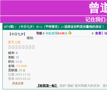
曾
记住我们:z2
(074期)：（今日七夕）☆=≤（平特壹肖）≥=选择这份料是你赢钱的保证！
导航
本帖查看
6149
次
查看〖
【今日七夕】
级别:
新手上路
精华:
0
发帖:
23
积分:
23 分
金钱:
233 RMB
贡献值:
23 点
注册:2023-11-22
登录:2025-05-22
历史记录
【给我顶一帖】
您的“顶贴”是对我最大的支持、是给了我