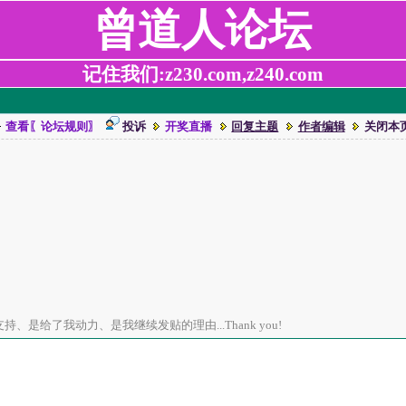
曾道人论坛
记住我们:z230.com,z240.com
查看〖论坛规则〗
投诉
开奖直播
回复主题
作者编辑
关闭本
、是给了我动力、是我继续发贴的理由...Thank you!