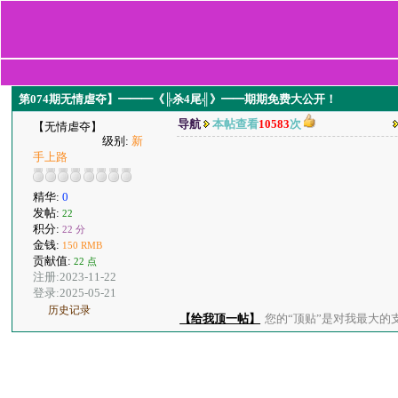
第074期无情虐夺】━━━《╠杀4尾╣》━━期期免费大公开！
导航
本帖查看
10583
次
【无情虐夺】
级别:
新
手上路
精华:
0
发帖:
22
积分:
22 分
金钱:
150 RMB
贡献值:
22 点
注册:2023-11-22
登录:2025-05-21
历史记录
【给我顶一帖】
您的“顶贴”是对我最大的支持