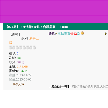
【074期】：★ 剑神 ★杀 2 合跟必赢！！〓〓
导航
本帖查看
4502
次
【剑神】
级别:
新手上
路
精华:
0
发帖:
387
积分:
387 分
金钱:
217 RMB
贡献值:
387 点
注册:2023-11-22
登录:2025-06-06
历史记录
【给我顶一帖】
您的“顶贴”是对我最大的支持