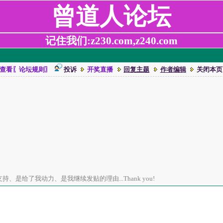
曾道人论坛
记住我们:z230.com,z240.com
查看〖论坛规则〗
投诉
开奖直播
回复主题
作者编辑
关闭本页
、是给了我动力、是我继续发贴的理由...Thank you!