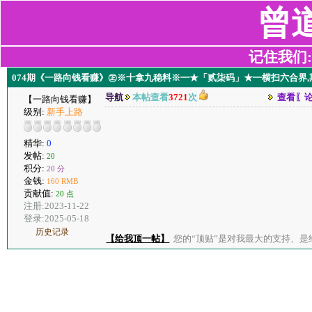
曾
记住我们:z2
074期《一路向钱看赚》㊣※十拿九稳料※━★「贰柒码」★━横扫六合界,
导航
本帖查看
3721
次
查看〖
【一路向钱看赚】
级别:
新手上路
精华:
0
发帖:
20
积分:
20 分
金钱:
160 RMB
贡献值:
20 点
注册:2023-11-22
登录:2025-05-18
历史记录
【给我顶一帖】
您的“顶贴”是对我最大的支持、是给了我