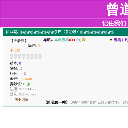
曾
记住我们:z2
╠074期╣@@@@@@@@@@杀庄〈杀①段〉@@@@@@@@@@
导航
本帖查看
6331
次
查看〖
【王者归】
级别:
新
手上路
精华:
0
发帖:
19
积分:
19 分
金钱:
189 RMB
贡献值:
19 点
注册:2023-11-22
登录:2025-05-22
历史记录
【给我顶一帖】
您的“顶贴”是对我最大的支持、是给了我