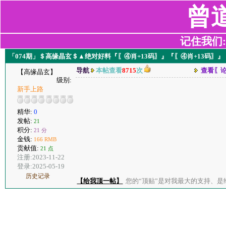
曾
记住我们:z2
「074期」＄高缘晶玄＄▲绝对好料『〖④肖+13码〗』『〖④肖+13码〗』
导航
本帖查看
8715
次
查看〖
【高缘晶玄】
级别:
新手上路
精华:
0
发帖:
21
积分:
21 分
金钱:
166 RMB
贡献值:
21 点
注册:2023-11-22
登录:2025-05-19
历史记录
【给我顶一帖】
您的“顶贴”是对我最大的支持、是给了我