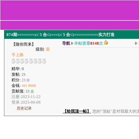
074期========≤√ 5 合√≥===≤√ 5 合√≥===========实力打造
导航
本帖查看
8148
次
【随你而来】
级别:
新
手上路
精华:
0
发帖:
23
积分:
23 分
金钱:
401 RMB
贡献值:
23 点
注册:2023-11-22
登录:2025-06-08
历史记录
【给我顶一帖】
您的“顶贴”是对我最大的支持