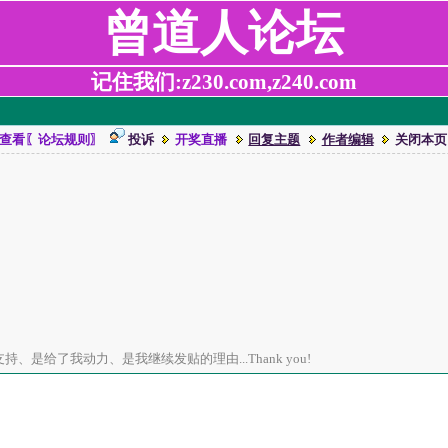
曾道人论坛
记住我们:z230.com,z240.com
查看〖论坛规则〗
投诉
开奖直播
回复主题
作者编辑
关闭本页
、是给了我动力、是我继续发贴的理由...Thank you!