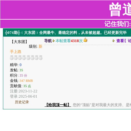
曾
记住我们:z2
╬074期╬﹛大东团﹜全网最牛、最稳定的料，从未被超越。已经更新完毕
导航
本帖查看
4318
次
查看〖
【大东团】
级别:
新
手上路
精华:
0
发帖:
35
积分:
35 分
金钱:
347 RMB
贡献值:
35 点
注册:2023-11-22
登录:2025-06-01
历史记录
【给我顶一帖】
您的“顶贴”是对我最大的支持、是给了我