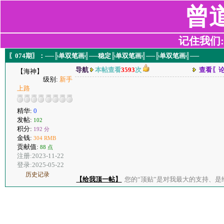
曾
记住我们:z2
〖074期〗：──╠单双笔画╣──稳定╠单双笔画╣──╠单双笔画╣──
导航
本帖查看
3593
次
查看〖
【海神】
级别:
新手
上路
精华:
0
发帖:
102
积分:
192 分
金钱:
304 RMB
贡献值:
88 点
注册:2023-11-22
登录:2025-05-22
历史记录
【给我顶一帖】
您的“顶贴”是对我最大的支持、是给了我