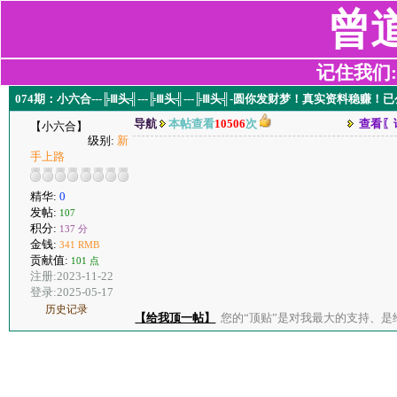
曾
记住我们:z2
074期：小六合---╠Ⅲ头╣---╠Ⅲ头╣---╠Ⅲ头╣-圆你发财梦！真实资料稳赚！
导航
本帖查看
10506
次
查看〖
【小六合】
级别:
新
手上路
精华:
0
发帖:
107
积分:
137 分
金钱:
341 RMB
贡献值:
101 点
注册:2023-11-22
登录:2025-05-17
历史记录
【给我顶一帖】
您的“顶贴”是对我最大的支持、是给了我