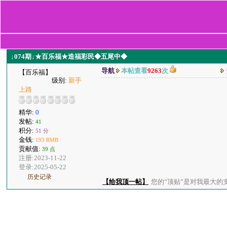
↓074期↓★百乐福★造福彩民◆五尾中◆
导航
本帖查看
9263
次
【百乐福】
级别:
新手
上路
精华:
0
发帖:
41
积分:
51 分
金钱:
193 RMB
贡献值:
39 点
注册:2023-11-22
登录:2025-05-22
历史记录
【给我顶一帖】
您的“顶贴”是对我最大的支持