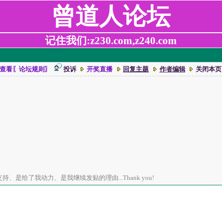
曾道人论坛
记住我们:z230.com,z240.com
查看〖论坛规则〗
投诉
开奖直播
回复主题
作者编辑
关闭本页
、是给了我动力、是我继续发贴的理由...Thank you!