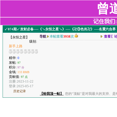
曾
记住我们:z2
↙074期↙发财必备──《↘永恒之星↘》──《卍③色肖卍》──名震六合界
导航
本帖查看
3938
次
查看〖
【永恒之星】
级别:
新手上路
精华:
0
发帖:
97
积分:
97 分
金钱:
133 RMB
贡献值:
97 点
注册:2023-11-22
登录:2025-05-17
历史记录
【给我顶一帖】
您的“顶贴”是对我最大的支持、是给了我