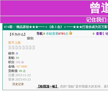
曾
记住我们:z2
074期：ˇ精品原创★★★━━＜《杀 3 合》＞━━★★★打造你成为百万
导航
本帖查看
6791
次
查看〖
【不为什么】
级别:
新手上路
精华:
0
发帖:
93
积分:
151 分
金钱:
307 RMB
贡献值:
84 点
注册:2023-11-22
登录:2025-05-23
历史记录
【给我顶一帖】
您的“顶贴”是对我最大的支持、是给了我