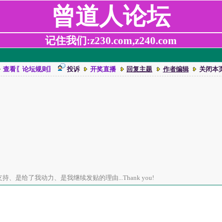
曾道人论坛
记住我们:z230.com,z240.com
查看〖论坛规则〗
投诉
开奖直播
回复主题
作者编辑
关闭本
、是给了我动力、是我继续发贴的理由...Thank you!