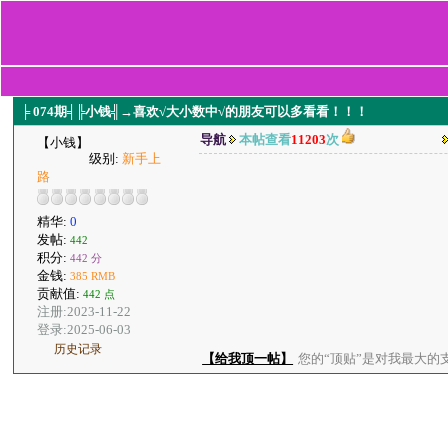
╞ 074期╡╠小钱╣→喜欢√大小数中√的朋友可以多看看！！！
导航
本帖查看
11203
次
【小钱】
级别:
新手上
路
精华:
0
发帖:
442
积分:
442 分
金钱:
385 RMB
贡献值:
442 点
注册:2023-11-22
登录:2025-06-03
历史记录
【给我顶一帖】
您的“顶贴”是对我最大的支持