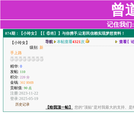
曾
记住我们:z2
074期：【小玲女】【〖⑥肖〗】与你携手,让彩民信赖实现梦想资料！
导航
本帖查看
4321
次
查看〖
【小玲女】
级别:
新
手上路
精华:
0
发帖:
110
积分:
220 分
金钱:
302 RMB
贡献值:
90 点
注册:2023-11-22
登录:2025-05-19
历史记录
【给我顶一帖】
您的“顶贴”是对我最大的支持、是给了我