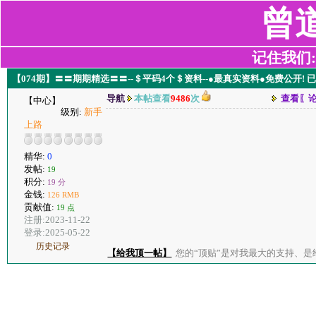
曾
记住我们:z2
【074期】〓〓期期精选〓〓--＄平码4个＄资料--●最真实资料●免费公开!
导航
本帖查看
9486
次
查看〖
【中心】
级别:
新手
上路
精华:
0
发帖:
19
积分:
19 分
金钱:
126 RMB
贡献值:
19 点
注册:2023-11-22
登录:2025-05-22
历史记录
【给我顶一帖】
您的“顶贴”是对我最大的支持、是给了我