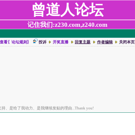
曾道人论坛
记住我们:z230.com,z240.com
查看〖论坛规则〗
投诉
开奖直播
回复主题
作者编辑
关闭本页
、是给了我动力、是我继续发贴的理由...Thank you!