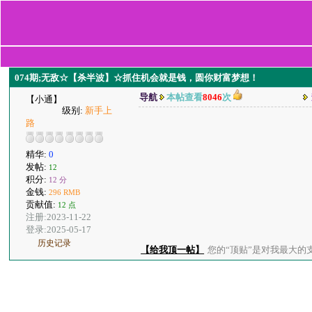
074期;无敌☆【杀半波】☆抓住机会就是钱，圆你财富梦想！
导航
本帖查看
8046
次
【小通】
级别:
新手上
路
精华:
0
发帖:
12
积分:
12 分
金钱:
296 RMB
贡献值:
12 点
注册:2023-11-22
登录:2025-05-17
历史记录
【给我顶一帖】
您的“顶贴”是对我最大的支持