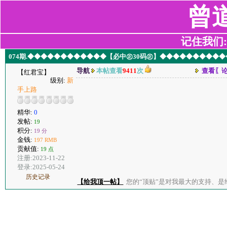
曾
记住我们:z2
074期.◆◆◆◆◆◆◆◆◆◆◆◆【必中㊣30码㊣】◆◆◆◆◆◆◆◆◆
导航
本帖查看
9411
次
查看〖
【红君宝】
级别:
新
手上路
精华:
0
发帖:
19
积分:
19 分
金钱:
197 RMB
贡献值:
19 点
注册:2023-11-22
登录:2025-05-24
历史记录
【给我顶一帖】
您的“顶贴”是对我最大的支持、是给了我