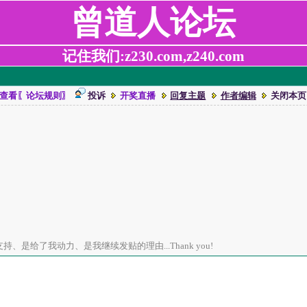
曾道人论坛
记住我们:z230.com,z240.com
查看〖论坛规则〗
投诉
开奖直播
回复主题
作者编辑
关闭本页
、是给了我动力、是我继续发贴的理由...Thank you!