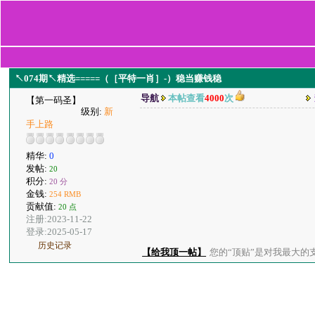
↖074期↖精选=====（［平特一肖］-）稳当赚钱稳
导航
本帖查看
4000
次
【第一码圣】
级别:
新
手上路
精华:
0
发帖:
20
积分:
20 分
金钱:
254 RMB
贡献值:
20 点
注册:2023-11-22
登录:2025-05-17
历史记录
【给我顶一帖】
您的“顶贴”是对我最大的支持