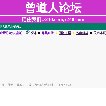
曾道人论坛
记住我们:z230.com,z240.com
奖日19点最后确定。
查看〖论坛规则〗
投诉
开奖直播
回复主题
作者编辑
关闭本页
、是给了我动力、是我继续发贴的理由...Thank you!