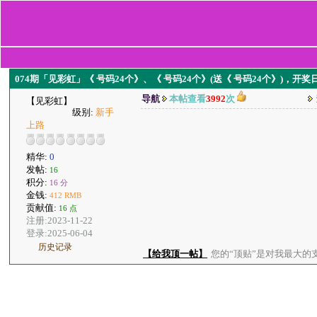
074期「见彩虹」《 号码24个》、《 号码24个》(送《 号码24个》)，开
导航
本帖查看
3992
次
【见彩虹】
级别:
新手
上路
精华:
0
发帖:
16
积分:
16 分
金钱:
412 RMB
贡献值:
16 点
注册:2023-11-22
登录:2025-06-04
历史记录
【给我顶一帖】
您的“顶贴”是对我最大的支持