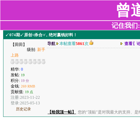
曾
记住我们:z2
↙074期↙原创≮杀合≯，绝对赢钱好料！
导航
本帖查看
5861
次
查看〖
【田田】
级别:
新手
上路
精华:
0
发帖:
19
积分:
19 分
金钱:
269 RMB
贡献值:
19 点
注册:2023-11-22
登录:2025-05-13
历史记录
【给我顶一帖】
您的“顶贴”是对我最大的支持、是给了我