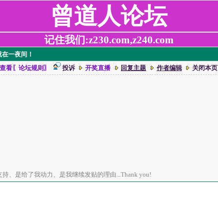
曾道人论坛
记住我们:z230.com,z240.com
就在一夜间！
查看〖论坛规则〗
投诉
开奖直播
回复主题
作者编辑
关闭本页
、是给了我动力、是我继续发贴的理由...Thank you!