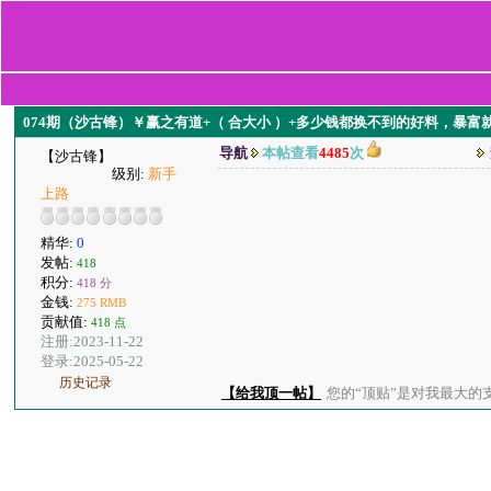
074期（沙古锋）￥赢之有道+（ 合大小 ）+多少钱都换不到的好料，暴富
导航
本帖查看
4485
次
【沙古锋】
级别:
新手
上路
精华:
0
发帖:
418
积分:
418 分
金钱:
275 RMB
贡献值:
418 点
注册:2023-11-22
登录:2025-05-22
历史记录
【给我顶一帖】
您的“顶贴”是对我最大的支持