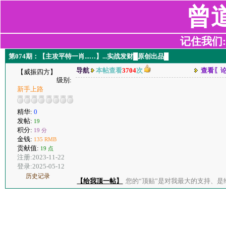
曾
记住我们:z2
第074期：【主攻平特一肖...…】...实战发财█原创出品█
导航
本帖查看
3704
次
查看〖
【威振四方】
级别:
新手上路
精华:
0
发帖:
19
积分:
19 分
金钱:
135 RMB
贡献值:
19 点
注册:2023-11-22
登录:2025-05-12
历史记录
【给我顶一帖】
您的“顶贴”是对我最大的支持、是给了我