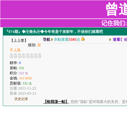
曾
记住我们:z2
『074期』◆卍叁头卍◆今年有是个发财年，不信你们就看吧
导航
本帖查看
5595
次
查看〖
【上上签】
级别:
新
手上路
精华:
0
发帖:
532
积分:
532 分
金钱:
344 RMB
贡献值:
532 点
注册:2023-11-22
登录:2025-05-15
历史记录
【给我顶一帖】
您的“顶贴”是对我最大的支持、是给了我