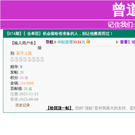
曾
记住我们:z2
【074期】〖合单双〗机会留给有准备的人，别让他擦肩而过！
导航
本帖查看
3131
次
查看〖
【输入用户名】
级
别:
新手上路
精华:
0
发帖:
21
积分:
21 分
金钱:
216 RMB
贡献值:
21 点
注册:2023-11-22
登录:2025-06-06
历史记录
【给我顶一帖】
您的“顶贴”是对我最大的支持、是给了我