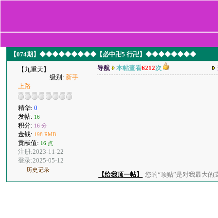
【074期】◆◆◆◆◆◆◆◆◆【必中卍5 行卍】◆◆◆◆◆◆◆◆
导航
本帖查看
6212
次
【九重天】
级别:
新手
上路
精华:
0
发帖:
16
积分:
16 分
金钱:
198 RMB
贡献值:
16 点
注册:2023-11-22
登录:2025-05-12
历史记录
【给我顶一帖】
您的“顶贴”是对我最大的支持