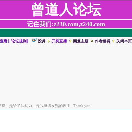
曾道人论坛
记住我们:z230.com,z240.com
查看〖论坛规则〗
投诉
开奖直播
回复主题
作者编辑
关闭本页
、是给了我动力、是我继续发贴的理由...Thank you!