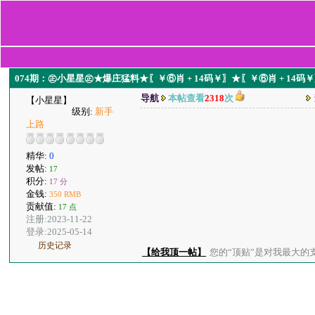
074期：㊣小星星㊣★爆庄猛料★〖￥⑥肖 + 14码￥〗★〖￥⑥肖 + 1
导航
本帖查看
2318
次
【小星星】
级别:
新手
上路
精华:
0
发帖:
17
积分:
17 分
金钱:
350 RMB
贡献值:
17 点
注册:2023-11-22
登录:2025-05-14
历史记录
【给我顶一帖】
您的“顶贴”是对我最大的支持