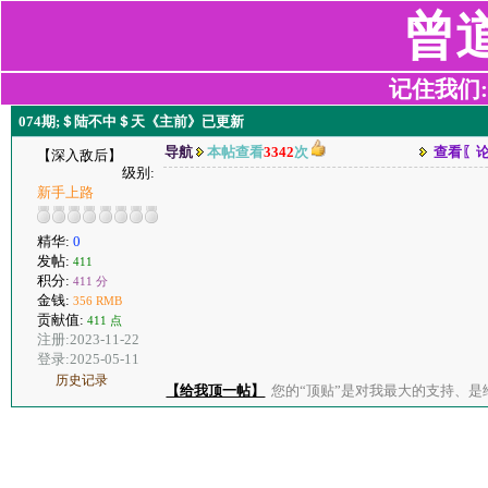
曾
记住我们:z2
074期;＄陆不中＄天《主前》已更新
导航
本帖查看
3342
次
查看〖
【深入敌后】
级别:
新手上路
精华:
0
发帖:
411
积分:
411 分
金钱:
356 RMB
贡献值:
411 点
注册:2023-11-22
登录:2025-05-11
历史记录
【给我顶一帖】
您的“顶贴”是对我最大的支持、是给了我