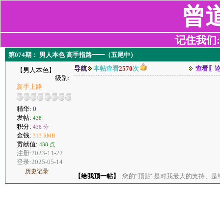
曾
记住我们:z2
第074期： 男人本色 高手指路━━（五尾中）
导航
本帖查看
2570
次
查看〖
【男人本色】
级别:
新手上路
精华:
0
发帖:
438
积分:
438 分
金钱:
313 RMB
贡献值:
438 点
注册:2023-11-22
登录:2025-05-14
历史记录
【给我顶一帖】
您的“顶贴”是对我最大的支持、是给了我