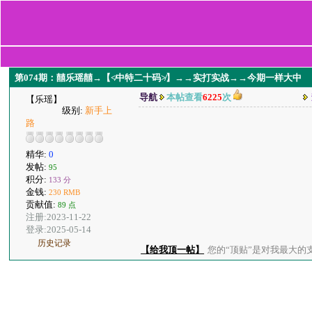
第074期：囍乐瑶囍→【≮中特二十码≯】→→实打实战→→今期一样大中
导航
本帖查看
6225
次
【乐瑶】
级别:
新手上
路
精华:
0
发帖:
95
积分:
133 分
金钱:
230 RMB
贡献值:
89 点
注册:2023-11-22
登录:2025-05-14
历史记录
【给我顶一帖】
您的“顶贴”是对我最大的支持