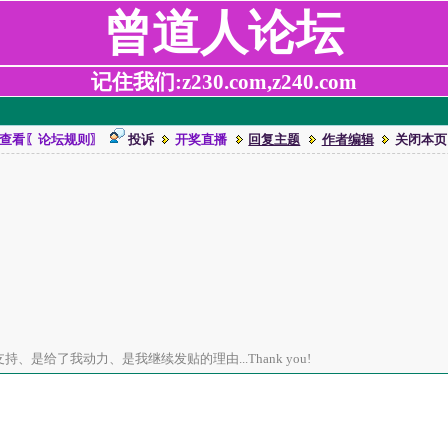
曾道人论坛
记住我们:z230.com,z240.com
查看〖论坛规则〗
投诉
开奖直播
回复主题
作者编辑
关闭本页
、是给了我动力、是我继续发贴的理由...Thank you!