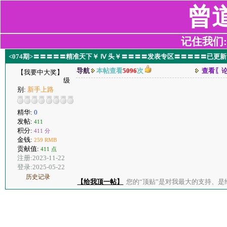
曾
记住我们:z2
<074期>〓〓〓〓〓精准天下￥ Ⅳ 头￥〓〓〓〓发表专区〓〓〓〓〓已更新
导航
本帖查看
5096
次
查看〖
【我要中大奖】
级
别:
新手上路
精华:
0
发帖:
411
积分:
411 分
金钱:
259 RMB
贡献值:
411 点
注册:2023-11-22
登录:2025-05-22
历史记录
【给我顶一帖】
您的“顶贴”是对我最大的支持、是给了我