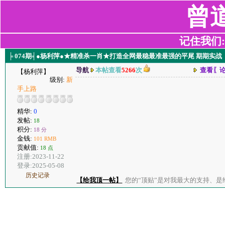
曾
记住我们:z2
╞ 074期╡●杨利萍●★精准杀一肖★打造全网最稳最准最强的平尾 期期实战 
导航
本帖查看
5266
次
查看〖
【杨利萍】
级别:
新
手上路
精华:
0
发帖:
18
积分:
18 分
金钱:
101 RMB
贡献值:
18 点
注册:2023-11-22
登录:2025-05-08
历史记录
【给我顶一帖】
您的“顶贴”是对我最大的支持、是给了我