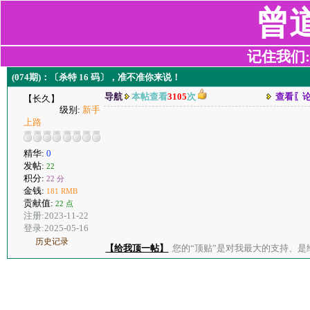
曾
记住我们:z2
(074期)：〔杀特 16 码〕，准不准你来说！
导航
本帖查看
3105
次
查看〖
【长久】
级别:
新手
上路
精华:
0
发帖:
22
积分:
22 分
金钱:
181 RMB
贡献值:
22 点
注册:2023-11-22
登录:2025-05-16
历史记录
【给我顶一帖】
您的“顶贴”是对我最大的支持、是给了我