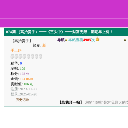
074期.（高抬贵手）━━《三头中》━━财富无限，期期早上料！
导航
本帖查看
4985
次
【高抬贵手】
级别:
新
手上路
精华:
0
发帖:
109
积分:
125 分
金钱:
124 RMB
贡献值:
106 点
注册:2023-11-22
登录:2025-05-20
历史记录
【给我顶一帖】
您的“顶贴”是对我最大的支持