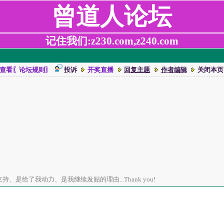
曾道人论坛
记住我们:z230.com,z240.com
查看〖论坛规则〗
投诉
开奖直播
回复主题
作者编辑
关闭本页
、是给了我动力、是我继续发贴的理由...Thank you!