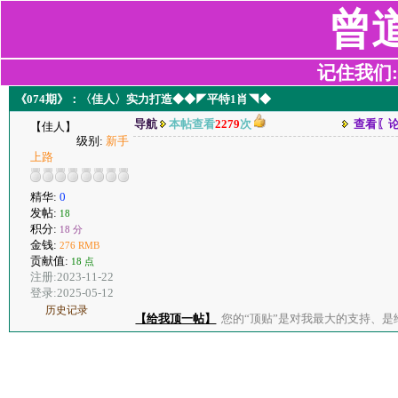
曾
记住我们:z2
《074期》：〈佳人〉实力打造◆◆◤平特1肖◥◆
导航
本帖查看
2279
次
查看〖
【佳人】
级别:
新手
上路
精华:
0
发帖:
18
积分:
18 分
金钱:
276 RMB
贡献值:
18 点
注册:2023-11-22
登录:2025-05-12
历史记录
【给我顶一帖】
您的“顶贴”是对我最大的支持、是给了我