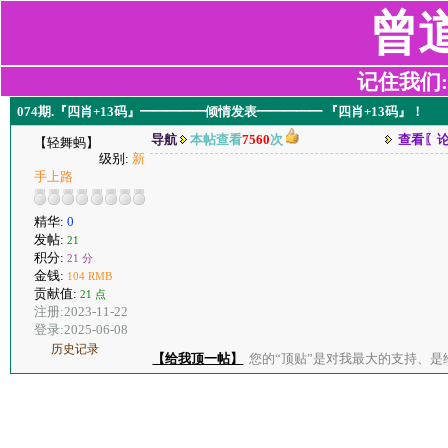
曾
记住我们:z2
074期.『四肖+13码』━━━━━倾情发表━━━━━ 『四肖+13码』！
导航
本帖查看
7560
次
查看〖
【轻舞蚂】
级别:
新
手上路
精华:
0
发帖:
21
积分:
21 分
金钱:
104 RMB
贡献值:
21 点
注册:2023-11-22
登录:2025-06-08
历史记录
【给我顶一帖】
您的“顶贴”是对我最大的支持、是给了我