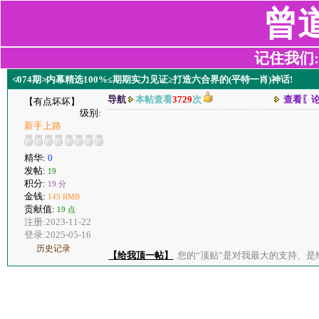
曾
记住我们:z2
≮074期≯内幕精选100%≤期期实力见证≥打造六合界的(平特一肖)神话!
导航
本帖查看
3729
次
查看〖
【有点坏坏】
级别:
新手上路
精华:
0
发帖:
19
积分:
19 分
金钱:
145 RMB
贡献值:
19 点
注册:2023-11-22
登录:2025-05-16
历史记录
【给我顶一帖】
您的“顶贴”是对我最大的支持、是给了我