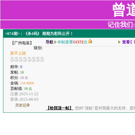
曾
记住我们:z2
<074期>：《杀4码》 期期为彩民公开！
导航
本帖查看
11572
次
查看〖
【广州电装】
级别:
新手上路
精华:
0
发帖:
18
积分:
18 分
金钱:
158 RMB
贡献值:
18 点
注册:2023-11-22
登录:2025-06-05
历史记录
【给我顶一帖】
您的“顶贴”是对我最大的支持、是给了我