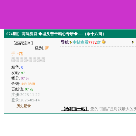
074期〖 高码流肖 ◆埋头苦干精心专研◆----（杀十八码）
导航
本帖查看
7772
次
【高码流肖】
级别:
新
手上路
精华:
0
发帖:
97
积分:
97 分
金钱:
449 RMB
贡献值:
97 点
注册:2023-11-22
登录:2025-05-14
历史记录
【给我顶一帖】
您的“顶贴”是对我最大的支持