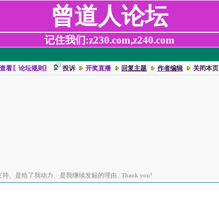
曾道人论坛
记住我们:z230.com,z240.com
查看〖论坛规则〗
投诉
开奖直播
回复主题
作者编辑
关闭本页
、是给了我动力、是我继续发贴的理由...Thank you!