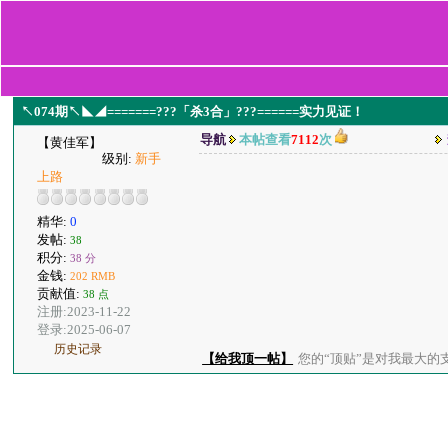
↖074期↖◣◢=======???「杀3合」???======实力见证！
导航
本帖查看
7112
次
【黄佳军】
级别:
新手
上路
精华:
0
发帖:
38
积分:
38 分
金钱:
202 RMB
贡献值:
38 点
注册:2023-11-22
登录:2025-06-07
历史记录
【给我顶一帖】
您的“顶贴”是对我最大的支持