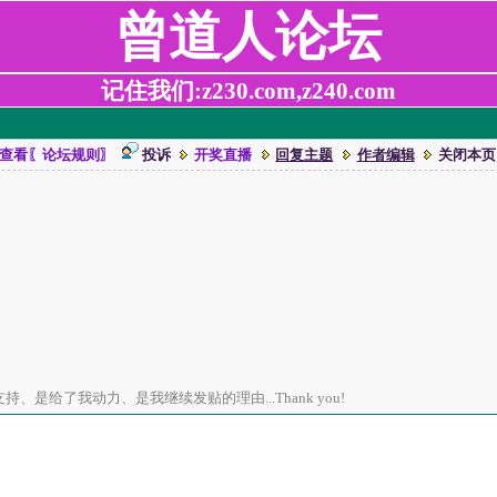
曾道人论坛
记住我们:z230.com,z240.com
查看〖论坛规则〗
投诉
开奖直播
回复主题
作者编辑
关闭本页
、是给了我动力、是我继续发贴的理由...Thank you!