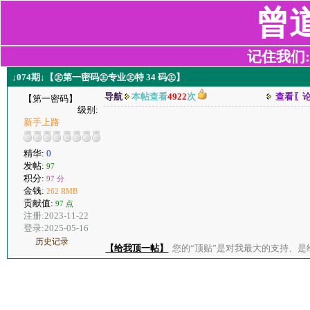
曾
记住我们:z2
↓074期↓【㊣第一密码㊣专业㊣特 34 码㊣】
导航
本帖查看
4922
次
查看〖
【第一密码】
级别:
新手上路
精华:
0
发帖:
97
积分:
97 分
金钱:
262 RMB
贡献值:
97 点
注册:2023-11-22
登录:2025-05-16
历史记录
【给我顶一帖】
您的“顶贴”是对我最大的支持、是给了我