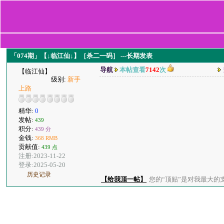
「074期」【↓临江仙↓】［杀二一码］ ---长期发表
导航
本帖查看
7142
次
【临江仙】
级别:
新手
上路
精华:
0
发帖:
439
积分:
439 分
金钱:
368 RMB
贡献值:
439 点
注册:2023-11-22
登录:2025-05-20
历史记录
【给我顶一帖】
您的“顶贴”是对我最大的支持