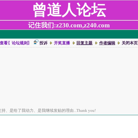
曾道人论坛
记住我们:z230.com,z240.com
查看〖论坛规则〗
投诉
开奖直播
回复主题
作者编辑
关闭本页
、是给了我动力、是我继续发贴的理由...Thank you!