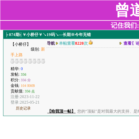
曾
记住我们:z2
╞ 074期╡￥小桥仔￥↘19码↘---长期※今年无错
导航
本帖查看
8220
次
查看〖
【小桥仔】
级别:
新
手上路
精华:
0
发帖:
356
积分:
356 分
金钱:
104 RMB
贡献值:
356 点
注册:2023-11-22
登录:2025-05-21
历史记录
【给我顶一帖】
您的“顶贴”是对我最大的支持、是给了我