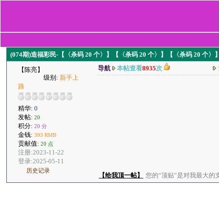
(074期)造福彩民-【〈杀码 20 个〉】【〈杀码 20 个〉】【〈杀码 20
导航
本帖查看
8935
次
【陈亮】
级别:
新手上
路
精华:
0
发帖:
20
积分:
20 分
金钱:
393 RMB
贡献值:
20 点
注册:2023-11-22
登录:2025-05-11
历史记录
【给我顶一帖】
您的“顶贴”是对我最大的支持